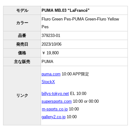
モデル
PUMA MB.03 “LaFrancé”
Fluro Green Pes-PUMA Green-Fluro Yellow
カラー
Pes
品番
379233-01
発売日
2023/10/06
価格
￥ 19,800
主な販売
PUMA
puma.com
10:00 APP限定
StockX
billys-tokyo.net
EL 10:00
リンク
supersports.com
10:00 or 00:00
m-sports.co.jp
10:00
gallery2.co.jp
10:00