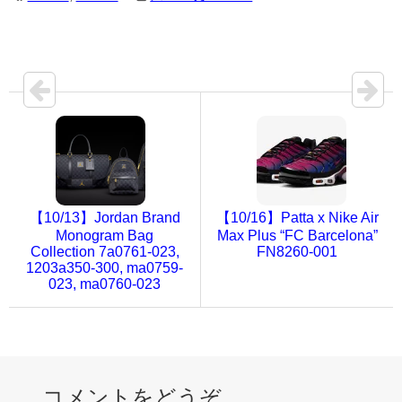
【10/13】Jordan Brand
【10/16】Patta x Nike Air
Monogram Bag
Max Plus “FC Barcelona”
Collection 7a0761-023,
FN8260-001
1203a350-300, ma0759-
023, ma0760-023
コメントをどうぞ