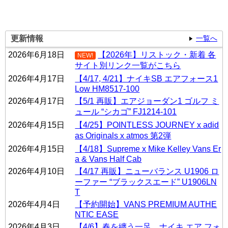
更新情報
一覧へ
2026年6月18日
【2026年】リストック・新着 各
NEW!
サイト別リンク一覧がこちら
2026年4月17日
【4/17, 4/21】ナイキSB エアフォース1
Low HM8517-100
2026年4月17日
【5/1 再販】エアジョーダン1 ゴルフ ミ
ュール “シカゴ” FJ1214-101
2026年4月15日
【4/25】POINTLESS JOURNEY x adid
as Originals x atmos 第2弾
2026年4月15日
【4/18】Supreme x Mike Kelley Vans Er
a & Vans Half Cab
2026年4月10日
【4/17 再販】ニューバランス U1906 ロ
ーファー “ブラックスエード” U1906LN
T
2026年4月4日
【予約開始】VANS PREMIUM AUTHE
NTIC EASE
2026年4月3日
【4/6】春を纏う一足。ナイキ エア フォ