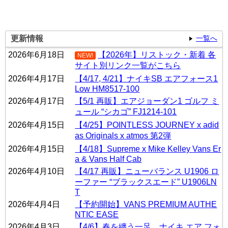
更新情報
一覧へ
2026年6月18日
【2026年】リストック・新着 各
NEW!
サイト別リンク一覧がこちら
2026年4月17日
【4/17, 4/21】ナイキSB エアフォース1
Low HM8517-100
2026年4月17日
【5/1 再販】エアジョーダン1 ゴルフ ミ
ュール “シカゴ” FJ1214-101
2026年4月15日
【4/25】POINTLESS JOURNEY x adid
as Originals x atmos 第2弾
2026年4月15日
【4/18】Supreme x Mike Kelley Vans Er
a & Vans Half Cab
2026年4月10日
【4/17 再販】ニューバランス U1906 ロ
ーファー “ブラックスエード” U1906LN
T
2026年4月4日
【予約開始】VANS PREMIUM AUTHE
NTIC EASE
2026年4月3日
【4/6】春を纏う一足。ナイキ エア フォ