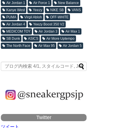
Air Jordan 1
Air Force 1
New Balance
Kanye West
Yeezy
NIKE SB
VANS
PUMA
Virgil Abloh
OFF-WHITE
Air Jordan 4
Yeezy Boost 350 V2
MEDICOM TOY
Air Jordan 3
Air Max 1
SB Dunk
ASICS
Air More Uptempo
The North Face
Air Max 95
Air Jordan 5
Twitter
ツイート