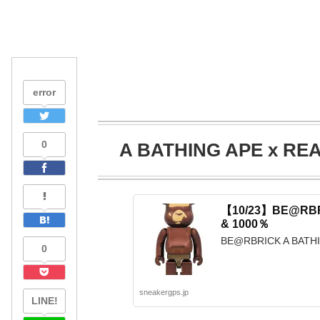
error
0
A BATHING APE x R
【10/23】BE@RBR
& 1000％
BE@RBRICK A BATH
0
sneakergps.jp
LINE!