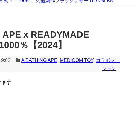
”革靴？「1906L」の最新作ブラックレザー U1906LBN
 APE x READYMADE
& 1000％【2024】
19:02
A BATHING APE
,
MEDICOM TOY
,
コラボレー
ション
います