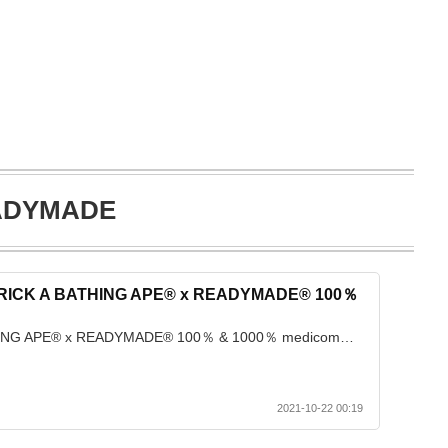
EADYMADE
ICK A BATHING APE® x READYMADE® 100％
ING APE® x READYMADE® 100％ & 1000％ medicom…
2021-10-22 00:19