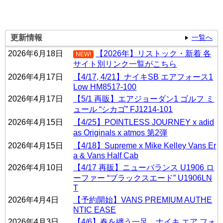
更新情報
一覧へ
2026年6月18日
【2026年】リストック・新着 各
NEW!
サイト別リンク一覧がこちら
2026年4月17日
【4/17, 4/21】ナイキSB エアフォース1
Low HM8517-100
2026年4月17日
【5/1 再販】エアジョーダン1 ゴルフ ミ
ュール “シカゴ” FJ1214-101
2026年4月15日
【4/25】POINTLESS JOURNEY x adid
as Originals x atmos 第2弾
2026年4月15日
【4/18】Supreme x Mike Kelley Vans Er
a & Vans Half Cab
2026年4月10日
【4/17 再販】ニューバランス U1906 ロ
ーファー “ブラックスエード” U1906LN
T
2026年4月4日
【予約開始】VANS PREMIUM AUTHE
NTIC EASE
2026年4月3日
【4/6】春を纏う一足。ナイキ エア フォ