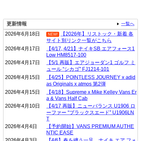
更新情報
一覧へ
2026年6月18日
【2026年】リストック・新着 各
NEW!
サイト別リンク一覧がこちら
2026年4月17日
【4/17, 4/21】ナイキSB エアフォース1
Low HM8517-100
2026年4月17日
【5/1 再販】エアジョーダン1 ゴルフ ミ
ュール “シカゴ” FJ1214-101
2026年4月15日
【4/25】POINTLESS JOURNEY x adid
as Originals x atmos 第2弾
2026年4月15日
【4/18】Supreme x Mike Kelley Vans Er
a & Vans Half Cab
2026年4月10日
【4/17 再販】ニューバランス U1906 ロ
ーファー “ブラックスエード” U1906LN
T
2026年4月4日
【予約開始】VANS PREMIUM AUTHE
NTIC EASE
2026年4月3日
【4/6】春を纏う一足。ナイキ エア フォ