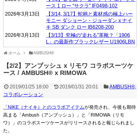
ース 1 ロー “サクラ” IF0498-102
2026年3月13日
【3/14, 3/17】蛇柄と素材感の極上ハー
モニー ダショーン・ジョーダン x ナイ
キ SB ダンク ロー IB6208-200
2026年3月13日
【3/13】究極の“走れる”革靴？「1906
L」の最新作ブラックレザー U1906LBN
ホーム
AMBUSH®
【2/2】アンブッシュ x リモワ コラボスーツケ
ース / AMBUSH® x RIMOWA
2019/01/25 18:00
2019/01/31 20:01
AMBUSH®
,
コラボレーション
「NIKE（ナイキ）とのコラボアイテム
が発売され、今後も期待
高まる「Ambush（アンブッシュ）」と「RIMOWA（リモ
ワ）」のコラボスーツケースがリリースされると報じられまし
た。