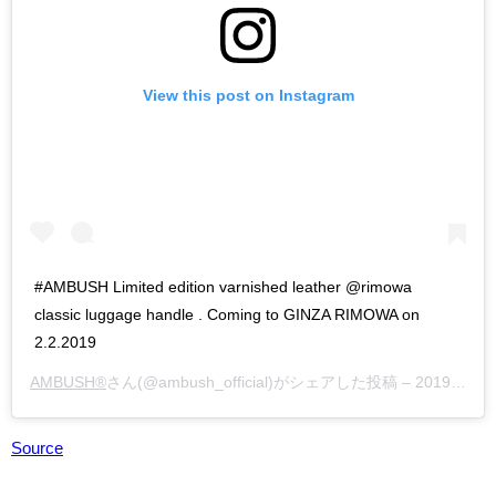
View this post on Instagram
#AMBUSH Limited edition varnished leather @rimowa
classic luggage handle . Coming to GINZA RIMOWA on
2.2.2019
AMBUSH®
さん(@ambush_official)がシェアした投稿 –
2019年 1月月25日午前2時30分PST
Source