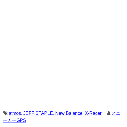
atmos
,
JEFF STAPLE
,
New Balance
,
X-Racer
スニ
ーカーGPS