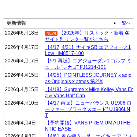
更新情報
一覧へ
2026年6月18日
【2026年】リストック・新着 各
NEW!
サイト別リンク一覧がこちら
2026年4月17日
【4/17, 4/21】ナイキSB エアフォース1
Low HM8517-100
2026年4月17日
【5/1 再販】エアジョーダン1 ゴルフ ミ
ュール “シカゴ” FJ1214-101
2026年4月15日
【4/25】POINTLESS JOURNEY x adid
as Originals x atmos 第2弾
2026年4月15日
【4/18】Supreme x Mike Kelley Vans Er
a & Vans Half Cab
2026年4月10日
【4/17 再販】ニューバランス U1906 ロ
ーファー “ブラックスエード” U1906LN
T
2026年4月4日
【予約開始】VANS PREMIUM AUTHE
NTIC EASE
2026年4月3日
【4/6】春を纏う一足。ナイキ エア フォ