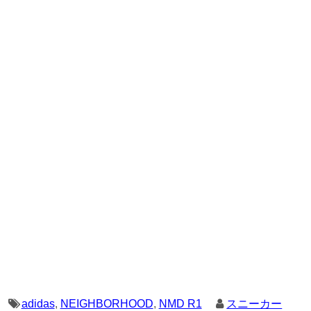
adidas
,
NEIGHBORHOOD
,
NMD R1
スニーカー