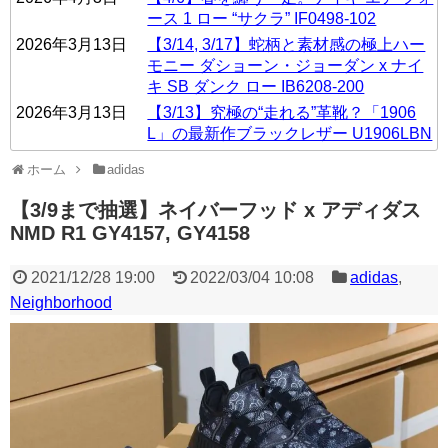
ース 1 ロー “サクラ” IF0498-102
2026年3月13日
【3/14, 3/17】蛇柄と素材感の極上ハー
モニー ダショーン・ジョーダン x ナイ
キ SB ダンク ロー IB6208-200
2026年3月13日
【3/13】究極の“走れる”革靴？「1906
L」の最新作ブラックレザー U1906LBN
ホーム
adidas
【3/9まで抽選】ネイバーフッド x アディダス
NMD R1 GY4157, GY4158
2021/12/28 19:00
2022/03/04 10:08
adidas
,
Neighborhood