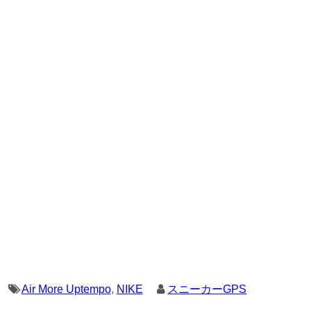
Air More Uptempo
,
NIKE
スニーカーGPS