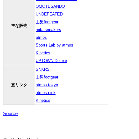
OMOTESANDO
UNDEFEATED
山男footgear
主な販売
mita sneakers
atmos
Sports Lab by atmos
Kinetics
UPTOWN Deluxe
SNKRS
山男footgear
直リンク
atmos-tokyo
atmos pink
Kinetics
Source