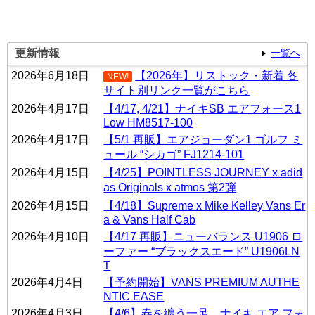
更新情報
一覧へ
2026年6月18日
【2026年】リストック・新着 各
NEW!
サイト別リンク一覧がこちら
2026年4月17日
【4/17, 4/21】ナイキSB エアフォース1
Low HM8517-100
2026年4月17日
【5/1 再販】エアジョーダン1 ゴルフ ミ
ュール “シカゴ” FJ1214-101
2026年4月15日
【4/25】POINTLESS JOURNEY x adid
as Originals x atmos 第2弾
2026年4月15日
【4/18】Supreme x Mike Kelley Vans Er
a & Vans Half Cab
2026年4月10日
【4/17 再販】ニューバランス U1906 ロ
ーファー “ブラックスエード” U1906LN
T
2026年4月4日
【予約開始】VANS PREMIUM AUTHE
NTIC EASE
2026年4月3日
【4/6】春を纏う一足。ナイキ エア フォ