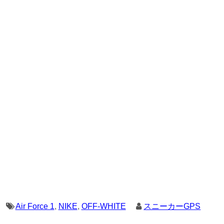
Air Force 1
,
NIKE
,
OFF-WHITE
スニーカーGPS