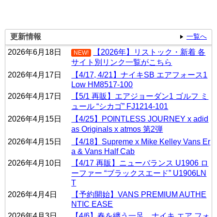
更新情報
一覧へ
2026年6月18日
【2026年】リストック・新着 各
NEW!
サイト別リンク一覧がこちら
2026年4月17日
【4/17, 4/21】ナイキSB エアフォース1
Low HM8517-100
2026年4月17日
【5/1 再販】エアジョーダン1 ゴルフ ミ
ュール “シカゴ” FJ1214-101
2026年4月15日
【4/25】POINTLESS JOURNEY x adid
as Originals x atmos 第2弾
2026年4月15日
【4/18】Supreme x Mike Kelley Vans Er
a & Vans Half Cab
2026年4月10日
【4/17 再販】ニューバランス U1906 ロ
ーファー “ブラックスエード” U1906LN
T
2026年4月4日
【予約開始】VANS PREMIUM AUTHE
NTIC EASE
2026年4月3日
【4/6】春を纏う一足。ナイキ エア フォ