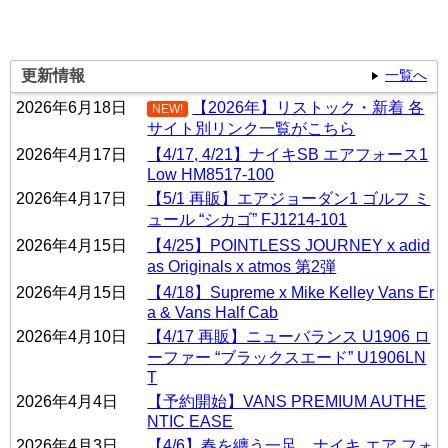
更新情報
一覧へ
2026年6月18日
【2026年】リストック・新着 各
NEW!
サイト別リンク一覧がこちら
2026年4月17日
【4/17, 4/21】ナイキSB エアフォース1
Low HM8517-100
2026年4月17日
【5/1 再販】エアジョーダン1 ゴルフ ミ
ュール “シカゴ” FJ1214-101
2026年4月15日
【4/25】POINTLESS JOURNEY x adid
as Originals x atmos 第2弾
2026年4月15日
【4/18】Supreme x Mike Kelley Vans Er
a & Vans Half Cab
2026年4月10日
【4/17 再販】ニューバランス U1906 ロ
ーファー “ブラックスエード” U1906LN
T
2026年4月4日
【予約開始】VANS PREMIUM AUTHE
NTIC EASE
2026年4月3日
【4/6】春を纏う一足。ナイキ エア フォ