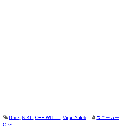
Dunk
,
NIKE
,
OFF-WHITE
,
Virgil Abloh
スニーカー
GPS