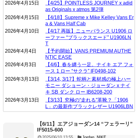
2026年4月15日
【4/25】POINTLESS JOURNEY x adid
as Originals x atmos 第2弾
2026年4月15日
【4/18】Supreme x Mike Kelley Vans Er
a & Vans Half Cab
2026年4月10日
【4/17 再販】ニューバランス U1906 ロ
ーファー “ブラックスエード” U1906LN
T
2026年4月4日
【予約開始】VANS PREMIUM AUTHE
NTIC EASE
2026年4月3日
【4/6】春を纏う一足。ナイキ エア フォ
ース 1 ロー “サクラ” IF0498-102
2026年3月13日
【3/14, 3/17】蛇柄と素材感の極上ハー
モニー ダショーン・ジョーダン x ナイ
キ SB ダンク ロー IB6208-200
2026年3月13日
【3/13】究極の“走れる”革靴？「1906
L」の最新作ブラックレザー U1906LBN
【6/11】エアジョーダン14 “フェラーリ”
IF5015-600
2025/06/10 13:55
Jordan
,
NIKE