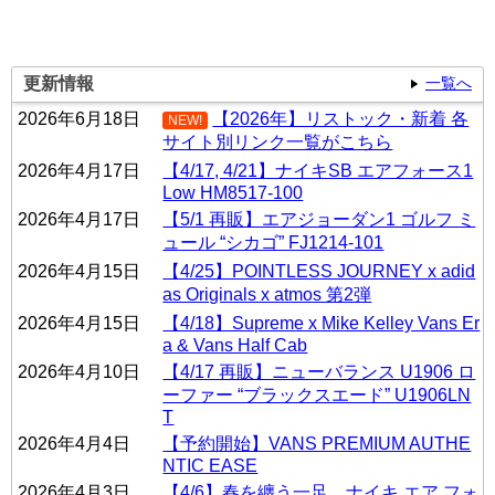
更新情報
一覧へ
2026年6月18日
【2026年】リストック・新着 各
NEW!
サイト別リンク一覧がこちら
2026年4月17日
【4/17, 4/21】ナイキSB エアフォース1
Low HM8517-100
2026年4月17日
【5/1 再販】エアジョーダン1 ゴルフ ミ
ュール “シカゴ” FJ1214-101
2026年4月15日
【4/25】POINTLESS JOURNEY x adid
as Originals x atmos 第2弾
2026年4月15日
【4/18】Supreme x Mike Kelley Vans Er
a & Vans Half Cab
2026年4月10日
【4/17 再販】ニューバランス U1906 ロ
ーファー “ブラックスエード” U1906LN
T
2026年4月4日
【予約開始】VANS PREMIUM AUTHE
NTIC EASE
2026年4月3日
【4/6】春を纏う一足。ナイキ エア フォ